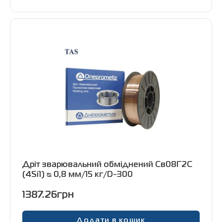
Дріт зварювальний обміднений Св08Г2С
(4Si1) ᴓ 0,8 мм/15 кг/D-300
1387.26грн
Додати в кошик