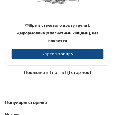
Контакти
Фібра із сталевого дроту група I,
+38 (056) 376-26-62
деформована (з загнутими кінцями), без
покриття
Картка товару
Показано з 1 по 1 із 1 (1 сторінок)
Популярні сторінки
Новини