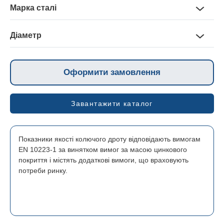
Марка сталі
Ст1, Ст2 всіх ступенів розкислення по ДСТУ 2770-94;
1006, 1008 по СОУ МПП 77.140-236
Діаметр
1,6 - 2,5 мм
Оформити замовлення
Завантажити каталог
Показники якості колючого дроту відповідають вимогам
EN 10223-1 за винятком вимог за масою цинкового
покриття і містять додаткові вимоги, що враховують
потреби ринку.