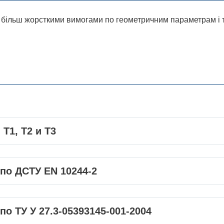
 більш жорсткими вимогами по геометричним параметрам і 
 Т1, Т2 и Т3
по ДСТУ EN 10244-2
я
Вид поставки – мотки
масою, кг
роту
,
ТУ EN 10244-2
о ТУ У 27.3-05393145-001-2004
2)