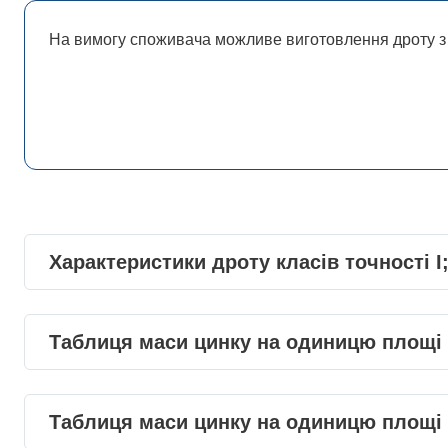
На вимогу споживача можливе виготовлення дроту з
Характеристики дроту класів точності I;
Відносне
Тимчасовий опір
Таблиця маси цинку на одиницю площі 
подовженн
Діаметр
дроту
,
2
термічно
розриву
, Н/мм
,
мм
обробленого д
1)
не більше
Мінімальна
маса
цинку
на
одиницю
площі
поверхні
дроту
по ДС
Таблиця маси цинку на одиницю площі п
%, не менше