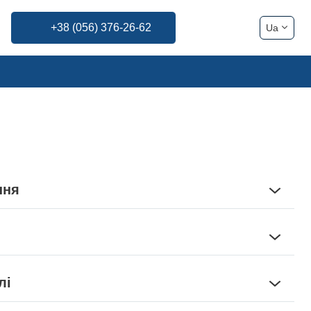
+38 (056) 376-26-62
Ua
En
Pl
Fr
De
Ru
ння
іток, наприклад, рабиці;
міцності, виходячи з призначення;
ної групи (залежить від вмісту вуглецю в сталі);
мм
ристрої, включаючи громовідводи;
лі
електроди, зварювальні в тому числі;
 всіх ступенів розкислення по ДСТУ 2770 (ГОСТ 30136);