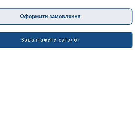
цвяхів.
010, 1011 1012, 1013, 1015, 1016, 1017, 1018, 1020, 1021,
Оформити замовлення
7.140-236;
D, С10D, С12D, С15D, С18D, С20D по ДСТУ EN 10016
Завантажити каталог