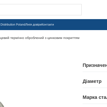
Distribution Poland
Лінія довіри
Контакти
ецевий термічно оброблений з цинковим покриттям
Призначе
широкий ряд с
троси різної 
Діаметр
вироби пружин
0,80 — 9,00 
заземлюючі п
Марка ста
різноманітні 
Ст1, Ст2, Ст3