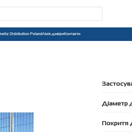
etiz Distribution Poland
Лінія довіри
Контакти
Застосув
Майданчики 
Зони аварій
Діаметр 
Зони рятувал
Діаметр гори
Тимчасове о
Діаметр верт
Покритя 
Поділ людськ