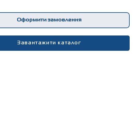
вання і порошкова фарба (Zn / Zn AL + Pes (поліестер)
Оформити замовлення
Завантажити каталог