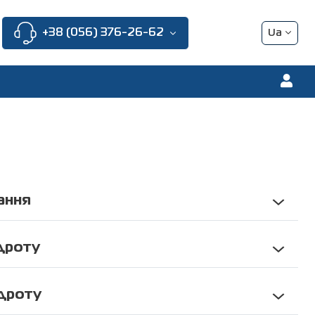
+38 (056) 376-26-62
Ua
En
Pl
Fr
De
Ru
ання
тимчасового зберігання, будмайданчики.
но—відновлювальних робіт.
дроту
ьних робіт.
зонтального дроту, Н (3 мм, 3,5 мм)
бмеження доступу.
икального дроту, V (3 мм, 3,5 мм)
дроту
их потоків при масових заходах.