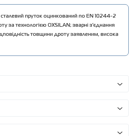
я сталевий пруток оцинкований по EN 10244-2
оту за технологією OXSILAN; зварні з’єднання
ідповідність товщини дроту заявленим, висока
Розмір
осередку
,
мм