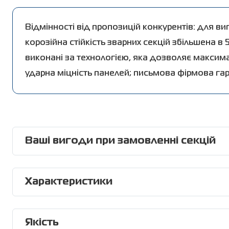
Відмінності від пропозицій конкурентів: для 
корозійна стійкість зварних секцій збільшена в
виконані за технологією, яка дозволяє максим
ударна міцність панелей; письмова фірмова гара
Ваші вигоди при замовленні секцій
Ви отримуєте:
Характеристики
· Мінімальні терміни зведення огорожі без застосуванн
· Оптимізація процесів транспортування та зберігання,
Діаметр
Якість
· Сертифікати;