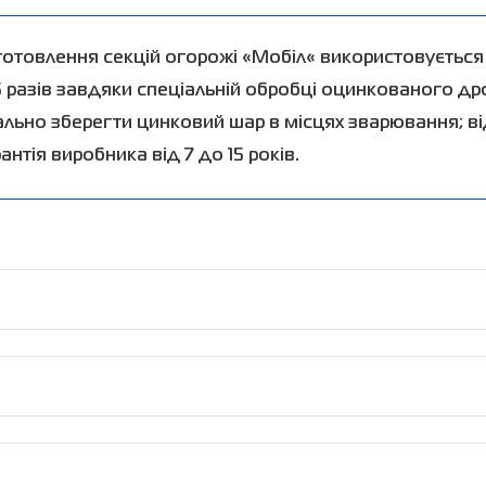
виготовлення секцій огорожі «Мобіл« використовуєтьс
 5 разів завдяки спеціальній обробці оцинкованого др
ально зберегти цинковий шар в місцях зварювання; в
нтія виробника від 7 до 15 років.
я спеціальної техніки і навичок;
 економія людських, часових і фінансових ресурсів;
прутків
,
мм