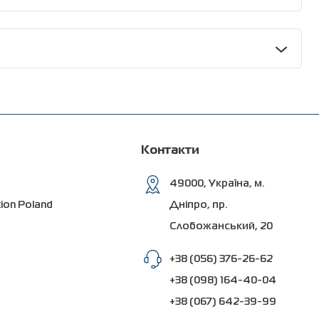
м
онверсійного нано-покриття OXSILAN.
по вертикалі
по горизонталі
поверхнею металу і забезпечує високу адгезію
ідність рівня секційних огорож європейським
300
100
тчастих надрізів за ІСО 2409) — 0 балів; стійкість
ану.
300
100
Контакти
300
100
49000, Україна, м.
tion Poland
Дніпро, пр.
скрізної корозії.
300
100
Слобожанський, 20
+38 (056) 376-26-62
+38 (098) 164-40-04
+38 (067) 642-39-99