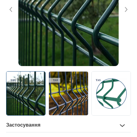
Контакти
+38 (056) 376-26-62
Застосування
Захищають: дачні ділянки і приватні міські домоволодіння