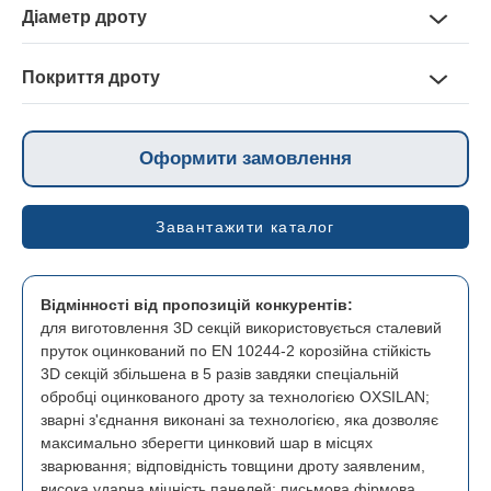
території ТСЖ і ЖБК території дитячих садів і шкіл території
Діаметр дроту
залізничних вокзалів і автовокзалів, аеропортів дитячі
Діаметр горизонтального дроту, Н — 8 мм
майданчики і спортивні майданчики парки стоянки різного
Діаметр вертикального дроту, V — 5 мм
виду транспорту стадіони та спортивні комплекси футбольні
Покриття дроту
поля і тенісні корти вольєри для домашніх тварин виробничі
Гаряче цинкування і порошкова фарба (Zn / Zn AL + Pes
площі та складські комплекси фермерські господарства,
(поліестер) .
парники і пасовища режимні об’єкти, що вимагають
Оформити замовлення
посиленої охорони АЕС, ГРЕС і ін.
Завантажити каталог
Відмінності
від
пропозицій
конкурентів
:
для
виготовлення
3D
секцій
використовується
сталевий
пруток
оцинкований
по
EN
10244-2
корозійна
стійкість
3D
секцій
збільшена
в
5
разів
завдяки
спеціальній
обробці
оцинкованого дроту
за технологією
OXSILAN
;
зварні
з'єднання
виконані
за технологією
,
яка
дозволяє
максимально
зберегти
цинковий
шар
в
місцях
зварювання
;
відповідність
товщини
дроту
заявленим
,
висока
ударна
міцність
панелей
;
письмова
фірмова