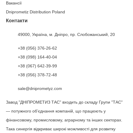
шплінта
,
d
Вакансії
наим.
2,7
3,5
4,4
5,7
7,3
9,3
наиб.
3,2
4
4
4
4
6,3
Dniprometiz Distribution Poland
Довжина
хвостика
,
L2
наим.
1,6
2
2
2
2
3,2
Контакти
Довжина
головки
,
L1
6,4
8
10
12
16
20
49000, Україна, м. Дніпро, пр. Слобожанський, 20
наиб.
5,8
7,4
9,2
11,8
15
19
Діаметр
головки
,
D
наим.
5,1
6,5
8
10,3
13,1
16,6
+38 (056) 376-26-62
Довжина
шплінта
,
L
,
Теоретична
маса
1000 шт
.
,
к
г
+38 (098) 164-40-04
мм
18
1,27
+38 (067) 642-39-99
20
1,37
+38 (056) 378-72-48
22
1,46
2,55
sale@dniprometyz.com
25
1,61
2,79
28
1,75
3,03
4,93
Завод "ДНІПРОМЕТИЗ ТАС" входить до складу Групи "ТАС"
32
1,96
3,35
5,43
— потужного об’єднання компаній, що працюють у
36
2,14
3,67
5,93
10,7
фінансовому, промисловому, аграрному та інших секторах.
40
2,33
3,99
6,43
11,5
Така синергія відкриває широкі можливості для розвитку
45
2,58
4,39
7,05
12,5