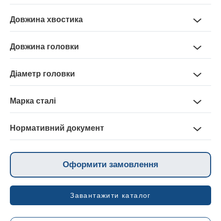
2,7 — 9,5 мм
Довжина хвостика
1,6 — 6,3 мм
Довжина головки
6,4 — 20 мм
Діаметр головки
5,1 — 19 мм
Марка сталі
Ст1кп по ДСТУ 2651:2005;
1006 по СОУ МПП 77.140-236
Нормативний документ
ГОСТ 397-79
Без покриття
Оформити замовлення
Завантажити каталог