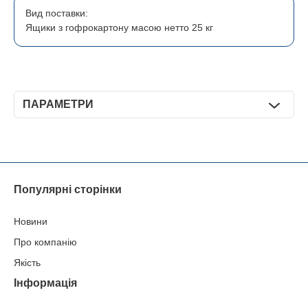
Вид поставки:
Ящики
з
гофрокартону
масою
нетто
25
кг
ПАРАМЕТРИ
Конструкція і розміри шплінтів згідно з кресленням і таблиці:
Популярні сторінки
Новини
Про компанію
Умовний
Якість
діаметр
3,2
4
5
6,3
8
10
шплінта
,
d
Інформація
наиб.
2,9
3,7
4,6
5,7
7,6
9,5
Діаметр