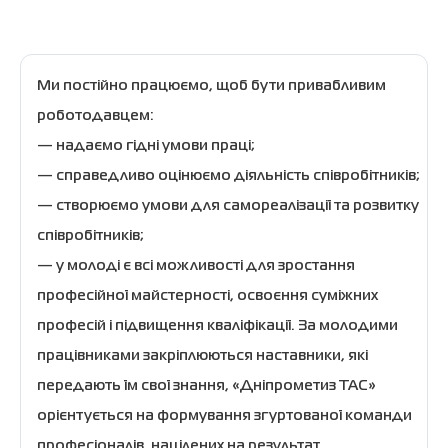
Ми постійно працюємо, щоб бути привабливим
роботодавцем:
— надаємо гідні умови праці;
— справедливо оцінюємо діяльність співробітників;
— створюємо умови для самореалізації та розвитку
співробітників;
— у молоді є всі можливості для зростання
професійної майстерності, освоєння суміжних
професій і підвищення кваліфікації. За молодими
працівниками закріплюються наставники, які
передають їм свої знання, «Дніпрометиз ТАС»
орієнтується на формування згуртованої команди
професіоналів, націлених на результат.