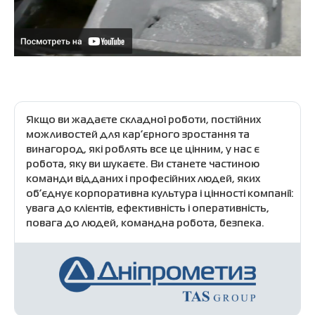
Цікаві завдання із гідною мотивацією, крім поточної
діяльності.
Конкурентний рівень зарплати.
Офіційне оформлення з першого дня роботи.
Повний соціальний пакет, виплата заробітної плати без
затримок двічі на місяць.
Медичне страхування.
Відпустка згідно законодавства України.
Якщо ви жадаєте складної роботи, постійних
Місце роботи:
можливостей для кар’єрного зростання та
м. Дніпро, проспект Слобожанський, 20 (навпроти ТЦ
винагород, які роблять все це цінним, у нас є
Наша Правда).
робота, яку ви шукаєте. Ви станете частиною
Графік роботи:
команди відданих і професійних людей, яких
п’ятиденка з 8.00 до 17.00.
об’єднує корпоративна культура і цінності компанії:
Будемо раді бачити Вас у своїй успішній команді!
увага до клієнтів, ефективність і оперативність,
Чи зацікавила вакансія?
повага до людей, командна робота, безпека.
Надсилайте резюме на ел. пошту:
na.salenko@dnіprometyz.com
.
При наданні резюме вказуйте прийнятний для вас
рівень заробітної плати.